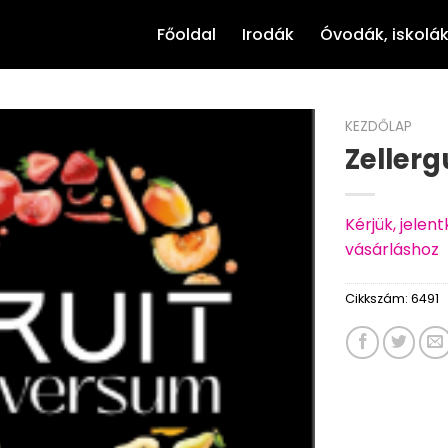
Főoldal
Irodák
Óvodák, iskolá
KEZDŐLAP
Zeller
Kérjük, jele
vásárláshoz
Cikkszám:
6491