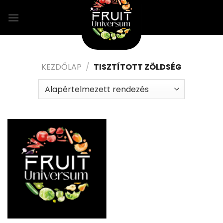
Skip
to
content
KEZDŐLAP
/
TISZTÍTOTT ZÖLDSÉG