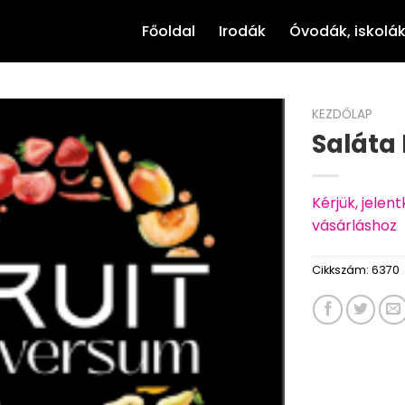
Főoldal
Irodák
Óvodák, iskolá
KEZDŐLAP
Saláta 
Kérjük, jele
vásárláshoz
Cikkszám:
6370