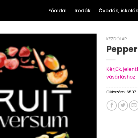
Főoldal
Irodák
Óvodák, iskolá
KEZDŐLAP
Pepper
Kérjük, jele
vásárláshoz
Cikkszám:
6537