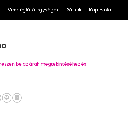
k
Vendéglátó egységek
Rólunk
Kapcsolat
no
ntkezzen be az árak megtekintéséhez és