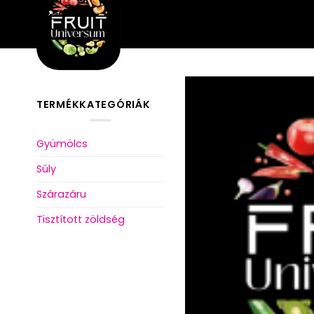
Skip
to
content
TERMÉKKATEGÓRIÁK
Gyümölcs
Súly
Szárazáru
Tisztított zöldség