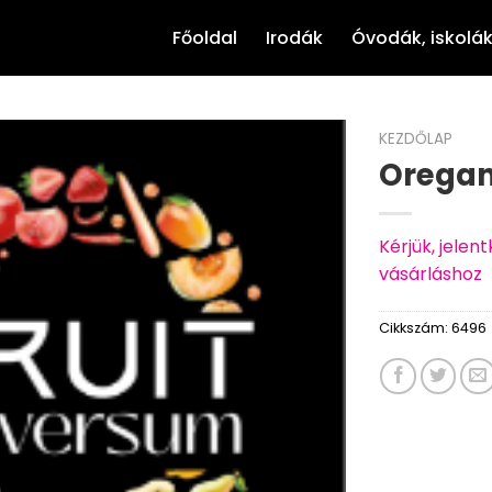
Főoldal
Irodák
Óvodák, iskolá
KEZDŐLAP
Orega
Kérjük, jele
vásárláshoz
Cikkszám:
6496