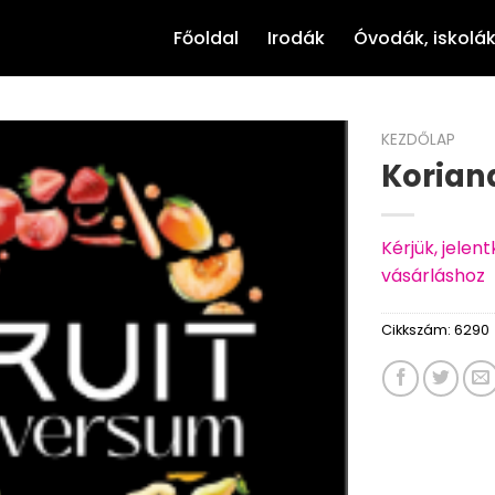
Főoldal
Irodák
Óvodák, iskolá
KEZDŐLAP
Korian
Kérjük, jele
vásárláshoz
Cikkszám:
6290