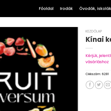
Főoldal
Irodák
Óvodák, iskolá
KEZDŐLAP
Kínai k
Kérjük, jele
vásárláshoz
Cikkszám:
6281