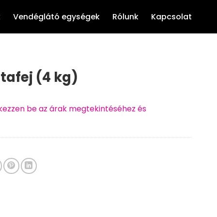
k
Vendéglátó egységek
Rólunk
Kapcsolat
afej (4 kg)
ntkezzen be az árak megtekintéséhez és