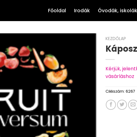
Főoldal
Irodák
Óvodák, iskolá
KEZDŐLAP
Káposzt
Kérjük, jele
vásárláshoz
Cikkszám:
6267