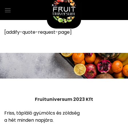
Skip
to
content
[addify-quote-request-page]
Fruituniversum 2023 Kft
Friss, tápláló gyümölcs és zöldség
a hét minden napjára.