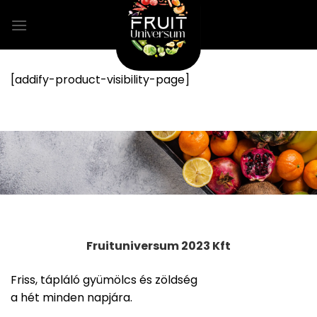
Skip
to
content
[addify-product-visibility-page]
Fruituniversum 2023 Kft
Friss, tápláló gyümölcs és zöldség
a hét minden napjára.